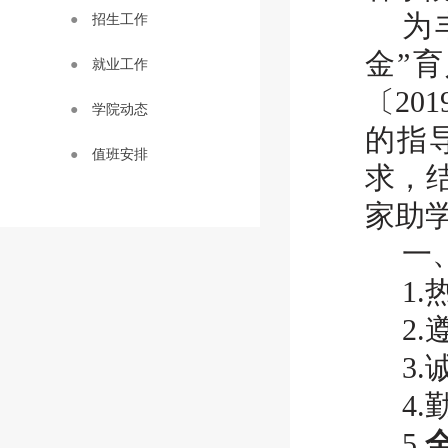
为
●
招生工作
金”
●
就业工作
〔20
●
学院动态
的指
●
值班安排
求，
家助
一
1
2
3
4
5.