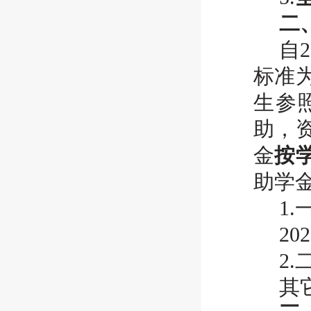
二
自
标准
生参
助，
金
按
助学金
1
2
2
其