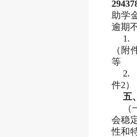
29437
助学
逾期
1
（附
等
2
件2）
五
（
会稳
性和